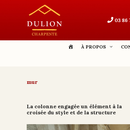
Aller
au
contenu
03 86 
ACCUEIL
À PROPOS
CO
mur
La colonne engagée un élément à la
croisée du style et de la structure