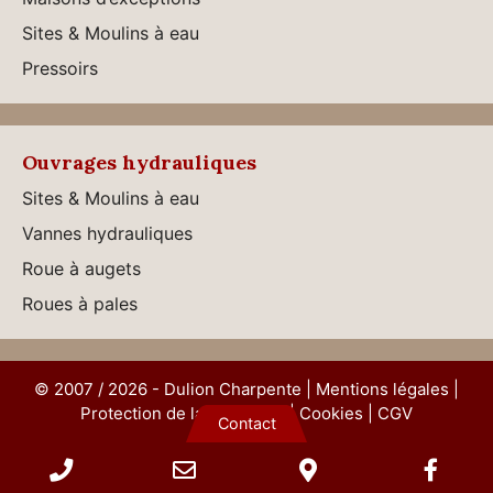
Sites & Moulins à eau
Pressoirs
Ouvrages hydrauliques
Sites & Moulins à eau
Vannes hydrauliques
Roue à augets
Roues à pales
© 2007 / 2026 -
Dulion Charpente
|
Mentions légales
|
Protection de la vie privée
|
Cookies
|
CGV
Contact
Phone
Email
Google
Fac