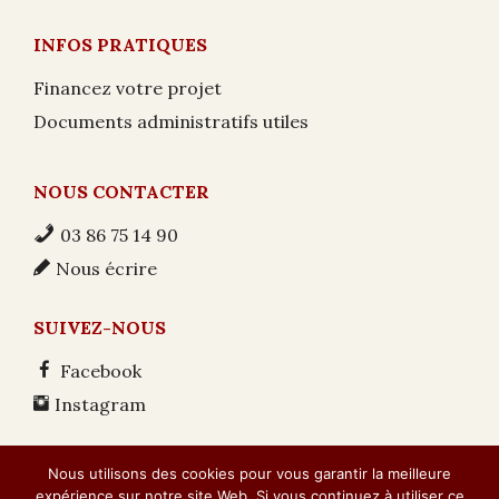
INFOS PRATIQUES
Financez votre projet
Documents administratifs utiles
NOUS CONTACTER
03 86 75 14 90
Nous écrire
SUIVEZ-NOUS
Facebook
Instagram
Nous utilisons des cookies pour vous garantir la meilleure
© 2007 / 2026 -
Dulion Charpente
|
Mentions légales
|
expérience sur notre site Web. Si vous continuez à utiliser ce