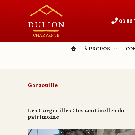
Aller
au
contenu
03 86 
ACCUEIL
À PROPOS
CO
Gargouille
Les Gargouilles : les sentinelles du
patrimoine