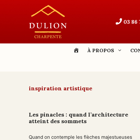
Aller
au
contenu
03 86 
ACCUEIL
À PROPOS
CO
inspiration artistique
Les pinacles : quand l’architecture
atteint des sommets
Quand on contemple les flèches majestueuses