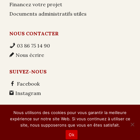
Financez votre projet
Documents administratifs utiles
NOUS CONTACTER
03 86 75 14 90
Nous écrire
SUIVEZ-NOUS
Facebook
Instagram
Nous utilisons des cookies pour vous garantir la meilleure
© 2007 / 2026 -
Dulion Charpente
|
Mentions légales
|
expérience sur notre site Web. Si vous continuez à utiliser ce
Protection de la vie privée
|
Cookies
|
CGV
Contact
site, nous supposerons que vous en êtes satisfait.
Phone
Email
Google
Fac
Ok