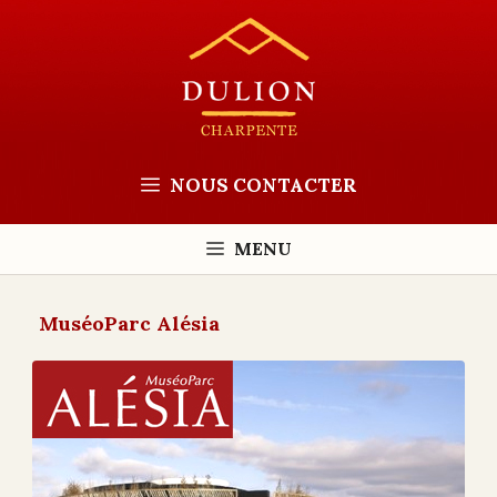
Aller
au
contenu
NOUS CONTACTER
MENU
MuséoParc Alésia