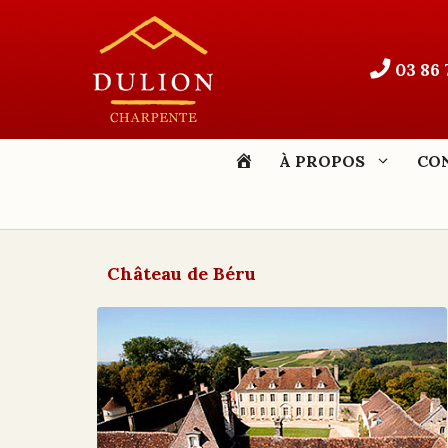
Aller
au
contenu
03 86 
ACCUEIL
À PROPOS
CO
Château de Béru